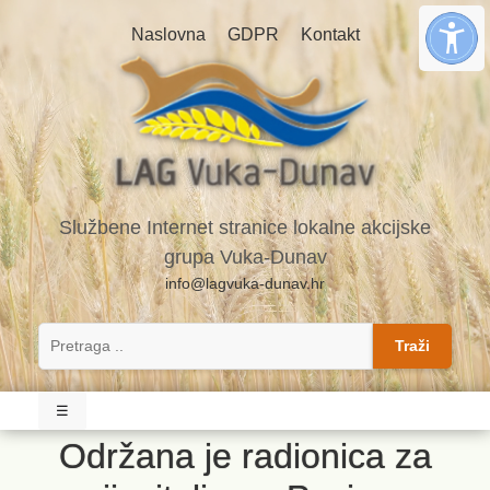
Naslovna
GDPR
Kontakt
Službene Internet stranice lokalne akcijske
grupa Vuka-Dunav
info@lagvuka-dunav.hr
Traži
☰
Održana je radionica za