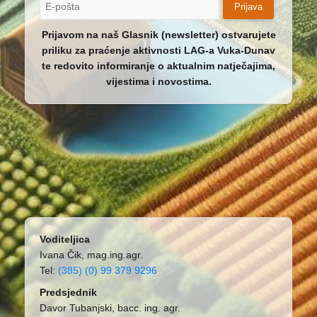
Prijava
Prijavom na naš Glasnik (newsletter) ostvarujete
priliku za praćenje aktivnosti LAG-a Vuka-Dunav
te redovito informiranje o aktualnim natječajima,
vijestima i novostima.
Voditeljica
Ivana Čik, mag.ing.agr.
Tel:
(385) (0) 99 379 9296
Predsjednik
Davor Tubanjski, bacc. ing. agr.