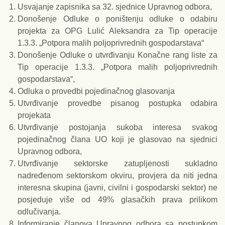
Usvajanje zapisnika sa 32. sjednice Upravnog odbora,
Donošenje Odluke o poništenju odluke o odabiru
projekta za OPG Lulić Aleksandra za Tip operacije
1.3.3. „Potpora malih poljoprivrednih gospodarstava“
Donošenje Odluke o utvrđivanju Konačne rang liste za
Tip operacije 1.3.3. „Potpora malih poljoprivrednih
gospodarstava“,
Odluka o provedbi pojedinačnog glasovanja
Utvrđivanje provedbe pisanog postupka odabira
projekata
Utvrđivanje postojanja sukoba interesa svakog
pojedinačnog člana UO koji je glasovao na sjednici
Upravnog odbora,
Utvrđivanje sektorske zatupljenosti sukladno
nadređenom sektorskom okviru, provjera da niti jedna
interesna skupina (javni, civilni i gospodarski sektor) ne
posjeduje više od 49% glasačkih prava prilikom
odlučivanja.
Informiranje članova Upravnog odbora sa postupkom