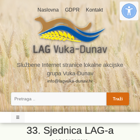
Naslovna
GDPR
Kontakt
Službene Internet stranice lokalne akcijske
grupa Vuka-Dunav
info@lagvuka-dunav.hr
Traži
☰
33. Sjednica LAG-a