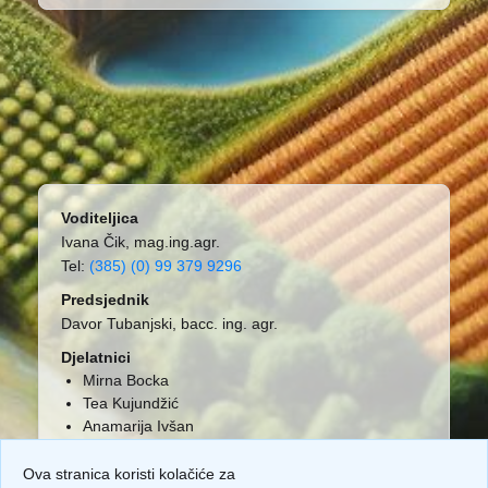
Voditeljica
Ivana Čik, mag.ing.agr.
Tel:
(385) (0) 99 379 9296
Predsjednik
Davor Tubanjski, bacc. ing. agr.
Djelatnici
Mirna Bocka
Tea Kujundžić
Anamarija Ivšan
Ova stranica koristi kolačiće za