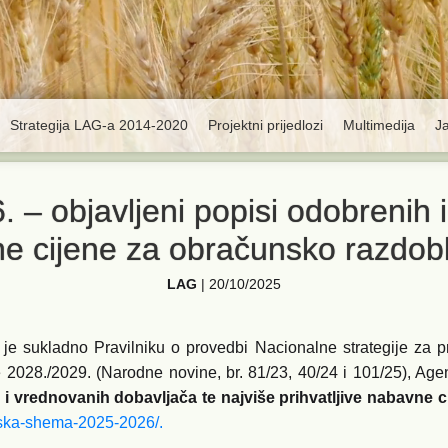
Strategija LAG-a 2014-2020
Projektni prijedlozi
Multimedija
J
– objavljeni popisi odobrenih 
vne cijene za obračunsko razdobl
LAG
|
20/10/2025
 sukladno Pravilniku o provedbi Nacionalne strategije za p
028./2029. (Narodne novine, br. 81/23, 40/24 i 101/25), Agenci
i vrednovanih dobavljača te najviše prihvatljive nabavne c
olska-shema-2025-2026/.