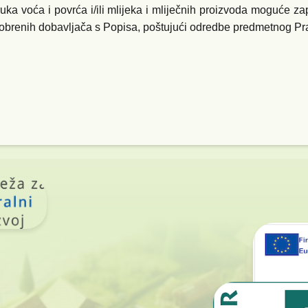
ruka voća i povrća i/ili mlijeka i mliječnih proizvoda moguće za
brenih dobavljača s Popisa, poštujući odredbe predmetnog Pra