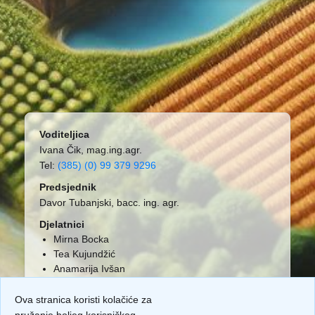
Voditeljica
Ivana Čik, mag.ing.agr.
Tel:
(385) (0) 99 379 9296
Predsjednik
Davor Tubanjski, bacc. ing. agr.
Djelatnici
Mirna Bocka
Tea Kujundžić
Anamarija Ivšan
Ova stranica koristi kolačiće za