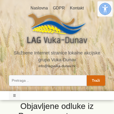
Naslovna
GDPR
Kontakt
Službene Internet stranice lokalne akcijske
grupa Vuka-Dunav
info@lagvuka-dunav.hr
Traži
☰
Objavljene odluke iz