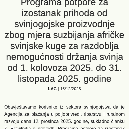
Programa potpore za
izostanak prihoda od
svinjogojske proizvodnje
zbog mjera suzbijanja afričke
svinjske kuge za razdoblja
nemogućnosti držanja svinja
od 1. kolovoza 2025. do 31.
listopada 2025. godine
LAG
|
16/12/2025
Obavještavamo korisnike iz sektora svinjogojstva da je
Agencija za plaćanja u poljoprivredi, ribarstvu i ruralnom
razvoju dana 12. prosinca 2025. godine, sukladno članku
7. Pravilnika o provedbi Programa potpore za izostanak