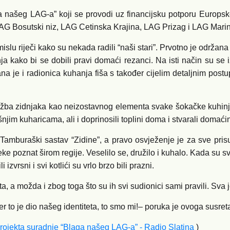
aga našeg LAG-a” koji se provodi uz financijsku potporu Europ
G Bosutski niz, LAG Cetinska Krajina, LAG Prizag i LAG Marin
 riječi kako su nekada radili “naši stari”. Prvotno je održana r
ezanja kako bi se dobili pravi domaći rezanci. Na isti način su
ržana je i radionica kuhanja fiša s također cijelim detaljnim po
ložba zidnjaka kao neizostavnog elementa svake šokačke kuhinje. 
jim kuharicama, ali i doprinosili toplini doma i stvarali domaći
Tamburaški sastav “Zidine”, a pravo osvježenje je za sve pri
e poznat širom regije. Veselilo se, družilo i kuhalo. Kada su sve
izvrsni i svi kotlići su vrlo brzo bili prazni.
a možda i zbog toga što su ih svi sudionici sami pravili. Sva je
er to je dio našeg identiteta, to smo mi!– poruka je ovoga susret
projekta suradnje “Blaga našeg LAG-a” - Radio Slatina
)