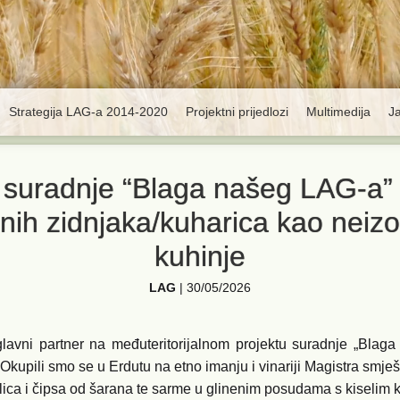
Strategija LAG-a 2014-2020
Projektni prijedlozi
Multimedija
J
 suradnje “Blaga našeg LAG-a” R
đenih zidnjaka/kuharica kao nei
kuhinje
LAG
|
30/05/2026
avni partner na međuteritorijalnom projektu suradnje „Blaga
u. Okupili smo se u Erdutu na etno imanju i vinariji Magistra s
iflica i čipsa od šarana te sarme u glinenim posudama s kiseli