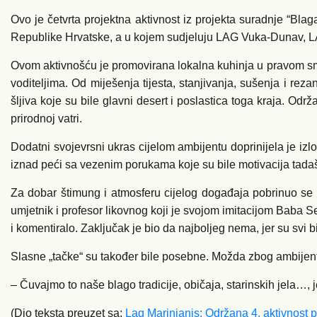
Ovo je četvrta projektna aktivnost iz projekta suradnje “Bl
Republike Hrvatske, a u kojem sudjeluju LAG Vuka-Dunav, LA
Ovom aktivnošću je promovirana lokalna kuhinja u pravom smislu
voditeljima. Od miješenja tijesta, stanjivanja, sušenja i r
šljiva koje su bile glavni desert i poslastica toga kraja. Od
prirodnoj vatri.
Dodatni svojevrsni ukras cijelom ambijentu doprinijela je iz
iznad peći sa vezenim porukama koje su bile motivacija tadašn
Za dobar štimung i atmosferu cijelog događaja pobrinuo se 
umjetnik i profesor likovnog koji je svojom imitacijom Baba Sek
i komentiralo. Zaključak je bio da najboljeg nema, jer su svi bili 
Slasne „tačke“ su također bile posebne. Možda zbog ambijenta, 
– Čuvajmo to naše blago tradicije, običaja, starinskih jela…, j
(Dio teksta preuzet sa:
Lag Marinianis: Održana 4. aktivnost 