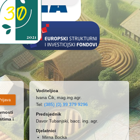
Voditeljica
Ivana Čik, mag.ing.agr.
rijava
Tel:
(385) (0) 99 379 9296
ivnosti
Predsjednik
stima i
Davor Tubanjski, bacc. ing. agr.
Djelatnici
Mirna Bocka