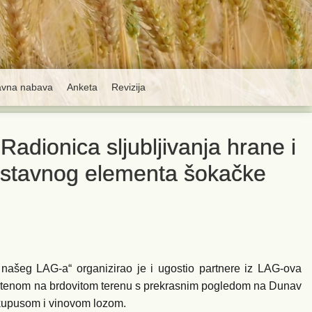
avna nabava
Anketa
Revizija
adionica sljubljivanja hrane i
zostavnog elementa šokačke
 našeg LAG-a“ organizirao je i ugostio partnere iz LAG-ova
mještenom na brdovitom terenu s prekrasnim pogledom na Dunav
m kupusom i vinovom lozom.