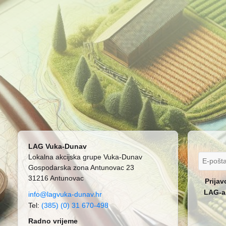
LAG Vuka-Dunav
Lokalna akcijska grupe Vuka-Dunav
Gospodarska zona Antunovac 23
31216 Antunovac
Prijav
LAG-a 
info@lagvuka-dunav.hr
Tel:
(385) (0) 31 670-498
Radno vrijeme