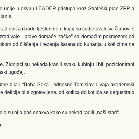
ske unije u okviru LEADER pristupa kroz Strateški plan ZPP-a
ianis.
adionica izrade tjestenine u kojoj su sudjelovali svi članovi s
 se izrađivale i prave domaće “tačke” sa domaćim pekmezom od
stupkom od čišćenja i rezanja šarana do kuhanja u kotlićima na
Zidnjaci su nekada krasili svaku kuhinju i bili pozicionirani
nski ugođaj.
sutne bila i “Baba Seka”, odnosno Tomislav Livaja akademski
 delicije bile zgotovljene, od kotlića do kotlića se degustiralo
la su bila baš onakva kako su nekad radili „naši stari“.
a.