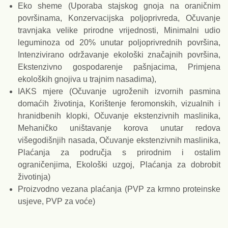
Eko sheme (Uporaba stajskog gnoja na oraničnim
površinama, Konzervacijska poljoprivreda, Očuvanje
travnjaka velike prirodne vrijednosti, Minimalni udio
leguminoza od 20% unutar poljoprivrednih površina,
Intenzivirano održavanje ekološki značajnih površina,
Ekstenzivno gospodarenje pašnjacima, Primjena
ekoloških gnojiva u trajnim nasadima),
IAKS mjere (Očuvanje ugroženih izvornih pasmina
domaćih životinja, Korištenje feromonskih, vizualnih i
hranidbenih klopki, Očuvanje ekstenzivnih maslinika,
Mehaničko uništavanje korova unutar redova
višegodišnjih nasada, Očuvanje ekstenzivnih maslinika,
Plaćanja za područja s prirodnim i ostalim
ograničenjima, Ekološki uzgoj, Plaćanja za dobrobit
životinja)
Proizvodno vezana plaćanja (PVP za krmno proteinske
usjeve, PVP za voće)