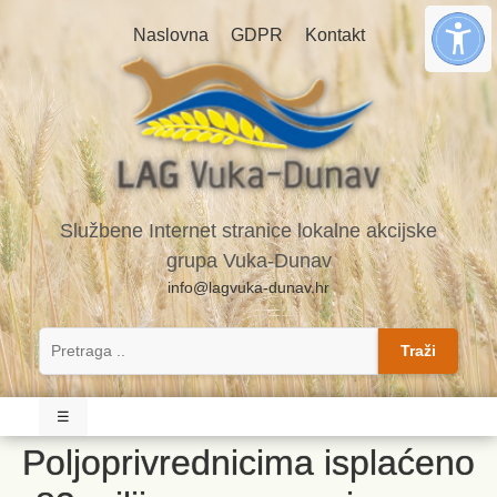
Naslovna
GDPR
Kontakt
Službene Internet stranice lokalne akcijske
grupa Vuka-Dunav
info@lagvuka-dunav.hr
Traži
☰
Poljoprivrednicima isplaćeno