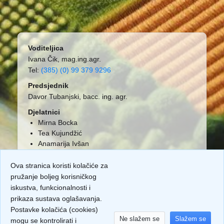
Voditeljica
Ivana Čik, mag.ing.agr.
Tel:
(385) (0) 99 379 9296
Predsjednik
Davor Tubanjski, bacc. ing. agr.
Djelatnici
Mirna Bocka
Tea Kujundžić
Anamarija Ivšan
Ova stranica koristi kolačiće za
pružanje boljeg korisničkog
iskustva, funkcionalnosti i
prikaza sustava oglašavanja.
Postavke kolačića (cookies)
Ne slažem se
Slažem se
mogu se kontrolirati i