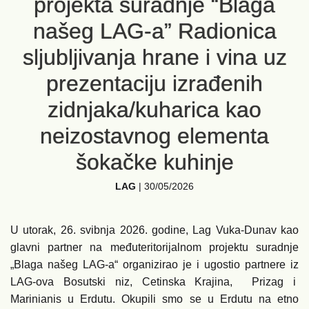
projekta suradnje “Blaga
našeg LAG-a” Radionica
sljubljivanja hrane i vina uz
prezentaciju izrađenih
zidnjaka/kuharica kao
neizostavnog elementa
šokačke kuhinje
LAG
|
30/05/2026
U utorak, 26. svibnja 2026. godine, Lag Vuka-Dunav kao
glavni partner na međuteritorijalnom projektu suradnje
„Blaga našeg LAG-a“ organizirao je i ugostio partnere iz
LAG-ova Bosutski niz, Cetinska Krajina, Prizag i
Marinianis u Erdutu. Okupili smo se u Erdutu na etno