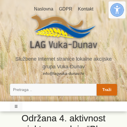
Naslovna
GDPR
Kontakt
Službene Internet stranice lokalne akcijske
grupa Vuka-Dunav
info@lagvuka-dunav.hr
Traži
☰
Održana 4. aktivnost