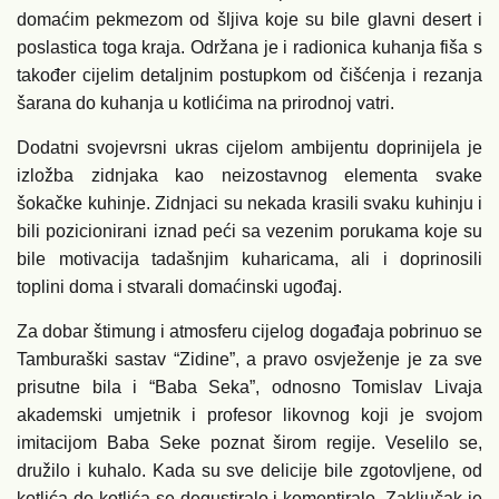
domaćim pekmezom od šljiva koje su bile glavni desert i
poslastica toga kraja. Održana je i radionica kuhanja fiša s
također cijelim detaljnim postupkom od čišćenja i rezanja
šarana do kuhanja u kotlićima na prirodnoj vatri.
Dodatni svojevrsni ukras cijelom ambijentu doprinijela je
izložba zidnjaka kao neizostavnog elementa svake
šokačke kuhinje. Zidnjaci su nekada krasili svaku kuhinju i
bili pozicionirani iznad peći sa vezenim porukama koje su
bile motivacija tadašnjim kuharicama, ali i doprinosili
toplini doma i stvarali domaćinski ugođaj.
Za dobar štimung i atmosferu cijelog događaja pobrinuo se
Tamburaški sastav “Zidine”, a pravo osvježenje je za sve
prisutne bila i “Baba Seka”, odnosno Tomislav Livaja
akademski umjetnik i profesor likovnog koji je svojom
imitacijom Baba Seke poznat širom regije. Veselilo se,
družilo i kuhalo. Kada su sve delicije bile zgotovljene, od
kotlića do kotlića se degustiralo i komentiralo. Zaključak je