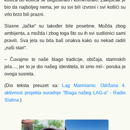
bio da najboljeg nema, jer su svi bili izvrsni i svi kotlići su
vrlo brzo bili prazni.
Slasne „tačke“ su također bile posebne. Možda zbog
ambijenta, a možda i zbog toga što su ih svi sudionici sami
pravili. Sva jela su bila baš onakva kako su nekad radili
„naši stari“.
– Čuvajmo to naše blago tradicije, običaja, starinskih
jela…, jer to je dio našeg identiteta, to smo mi!– poruka je
ovoga susreta.
(Dio teksta preuzet sa:
Lag Marinianis: Održana 4.
aktivnost projekta suradnje “Blaga našeg LAG-a” - Radio
Slatina
)