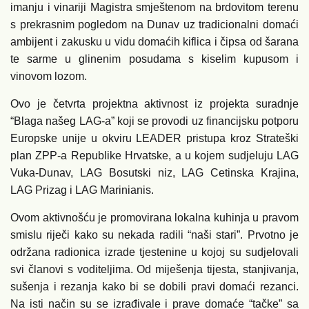
imanju i vinariji Magistra smještenom na brdovitom terenu
s prekrasnim pogledom na Dunav uz tradicionalni domaći
ambijent i zakusku u vidu domaćih kiflica i čipsa od šarana
te sarme u glinenim posudama s kiselim kupusom i
vinovom lozom.
Ovo je četvrta projektna aktivnost iz projekta suradnje
“Blaga našeg LAG-a” koji se provodi uz financijsku potporu
Europske unije u okviru LEADER pristupa kroz Strateški
plan ZPP-a Republike Hrvatske, a u kojem sudjeluju LAG
Vuka-Dunav, LAG Bosutski niz, LAG Cetinska Krajina,
LAG Prizag i LAG Marinianis.
Ovom aktivnošću je promovirana lokalna kuhinja u pravom
smislu riječi kako su nekada radili “naši stari”. Prvotno je
održana radionica izrade tjestenine u kojoj su sudjelovali
svi članovi s voditeljima. Od miješenja tijesta, stanjivanja,
sušenja i rezanja kako bi se dobili pravi domaći rezanci.
Na isti način su se izrađivale i prave domaće “tačke” sa