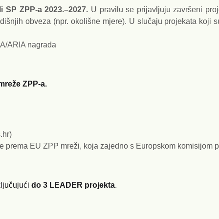
 ili SP ZPP-a 2023.–2027.
U pravilu se prijavljuju završeni proj
išnjih obveza (npr. okolišne mjere). U slučaju projekata koji su
IA/ARIA nagrada
 mreže ZPP-a.
.hr)
e prema EU ZPP mreži, koja zajedno s Europskom komisijom pro
ključujući
do 3 LEADER projekta
.