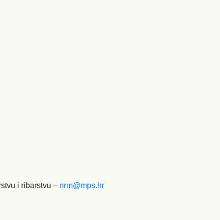
stvu i ribarstvu –
nrm@mps.hr