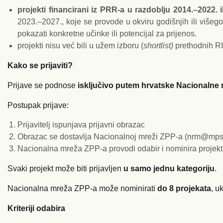
projekti financirani iz PRR-a u razdoblju 2014.–2022.
2023.–2027., koje se provode u okviru godišnjih ili višegod
pokazati konkretne učinke ili potencijal za prijenos.
projekti nisu već bili u užem izboru (
shortlist)
prethodnih R
Kako se prijaviti?
Prijave se podnose
isključivo putem hrvatske Nacionalne
Postupak prijave:
Prijavitelj ispunjava prijavni obrazac
Obrazac se dostavlja Nacionalnoj mreži ZPP-a (nrm@mps
Nacionalna mreža ZPP-a provodi odabir i nominira projekt
Svaki projekt može biti prijavljen
u samo jednu kategoriju
.
Nacionalna mreža ZPP-a može nominirati
do 8 projekata
, u
Kriteriji odabira