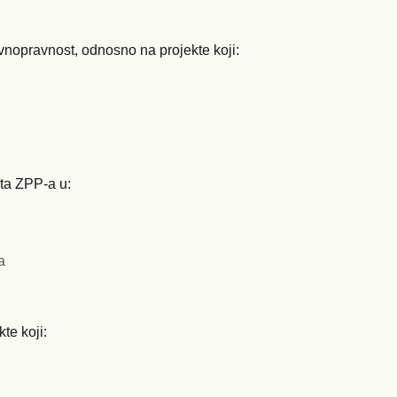
nopravnost, odnosno na projekte koji:
ata ZPP-a u:
a
te koji: