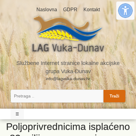
Naslovna
GDPR
Kontakt
Službene Internet stranice lokalne akcijske
grupa Vuka-Dunav
info@lagvuka-dunav.hr
Traži
☰
Poljoprivrednicima isplaćeno