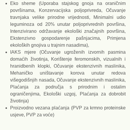
Eko sheme (Uporaba stajskog gnoja na oraničnim
površinama, Konzervacijska poljoprivreda, Očuvanje
travnjaka velike prirodne vrijednosti, Minimalni udio
leguminoza od 20% unutar poljoprivrednih površina,
Intenzivirano održavanje ekološki značajnih površina,
Ekstenzivno gospodarenje pašnjacima, Primjena
ekoloških gnojiva u trajnim nasadima),
IAKS mjere (Očuvanje ugroženih izvornih pasmina
domaćih životinja, Korištenje feromonskih, vizualnih i
hranidbenih klopki, Očuvanje ekstenzivnih maslinika,
Mehaničko uništavanje korova unutar redova
višegodišnjih nasada, Očuvanje ekstenzivnih maslinika,
Plaćanja za područja s prirodnim i ostalim
ograničenjima, Ekološki uzgoj, Plaćanja za dobrobit
životinja)
Proizvodno vezana plaćanja (PVP za krmno proteinske
usjeve, PVP za voće)