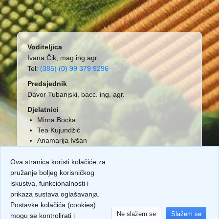
Voditeljica
Ivana Čik, mag.ing.agr.
Tel:
(385) (0) 99 379 9296
Predsjednik
Davor Tubanjski, bacc. ing. agr.
Djelatnici
Mirna Bocka
Tea Kujundžić
Anamarija Ivšan
Ova stranica koristi kolačiće za
pružanje boljeg korisničkog
iskustva, funkcionalnosti i
prikaza sustava oglašavanja.
Postavke kolačića (cookies)
Ne slažem se
Slažem se
mogu se kontrolirati i