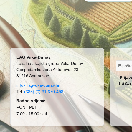
LAG Vuka-Dunav
Lokalna akcijska grupe Vuka-Dunav
Gospodarska zona Antunovac 23
31216 Antunovac
Prijav
LAG-a 
info@lagvuka-dunav.hr
Tel:
(385) (0) 31 670-498
Radno vrijeme
PON - PET
7.00 - 15.00 sati