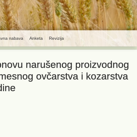
avna nabava
Anketa
Revizija
obnovu narušenog proizvodnog
 mesnog ovčarstva i kozarstva
dine