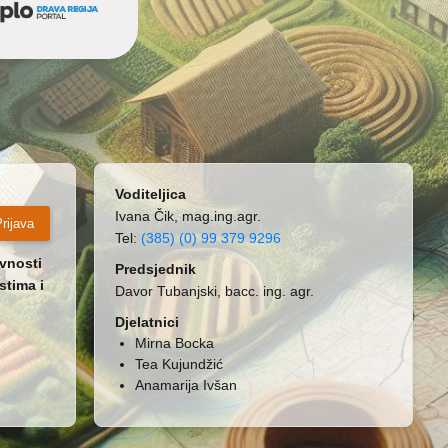
Voditeljica
Ivana Čik, mag.ing.agr.
rijava
Tel:
(385) (0) 99 379 9296
ivnosti
Predsjednik
stima i
Davor Tubanjski, bacc. ing. agr.
Djelatnici
Mirna Bocka
Tea Kujundžić
Anamarija Ivšan