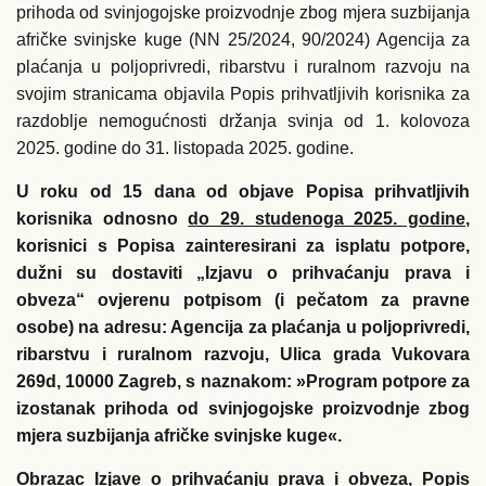
prihoda od svinjogojske proizvodnje zbog mjera suzbijanja
afričke svinjske kuge (NN 25/2024, 90/2024) Agencija za
plaćanja u poljoprivredi, ribarstvu i ruralnom razvoju na
svojim stranicama objavila Popis prihvatljivih korisnika za
razdoblje nemogućnosti držanja svinja od 1. kolovoza
2025. godine do 31. listopada 2025. godine.
U roku od 15 dana od objave Popisa prihvatljivih
korisnika odnosno
do 29. studenoga 2025. godine
,
korisnici s Popisa zainteresirani za isplatu potpore,
dužni su dostaviti „Izjavu o prihvaćanju prava i
obveza“ ovjerenu potpisom (i pečatom za pravne
osobe) na adresu: Agencija za plaćanja u poljoprivredi,
ribarstvu i ruralnom razvoju, Ulica grada Vukovara
269d, 10000 Zagreb, s naznakom: »Program potpore za
izostanak prihoda od svinjogojske proizvodnje zbog
mjera suzbijanja afričke svinjske kuge«.
Obrazac Izjave o prihvaćanju prava i obveza, Popis