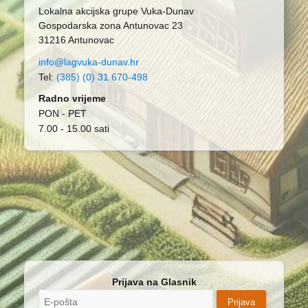
Lokalna akcijska grupe Vuka-Dunav
Gospodarska zona Antunovac 23
31216 Antunovac
info@lagvuka-dunav.hr
Tel:
(385) (0) 31 670-498
Radno vrijeme
PON - PET
7.00 - 15.00 sati
Prijava na Glasnik
Prijava