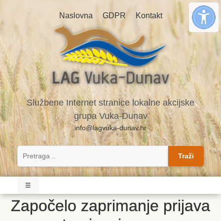
Naslovna
GDPR
Kontakt
Službene Internet stranice lokalne akcijske
grupa Vuka-Dunav
info@lagvuka-dunav.hr
Traži
☰
Započelo zaprimanje prijava